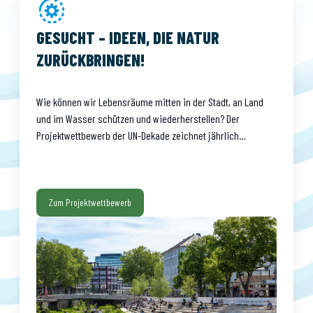
GESUCHT – IDEEN, DIE NATUR
ZURÜCKBRINGEN!
Wie können wir Lebensräume mitten in der Stadt, an Land
und im Wasser schützen und wiederherstellen? Der
Projektwettbewerb der UN-Dekade zeichnet jährlich
21. Juli 2026
herausragende Beispiele aus. Gesucht sind Projekte und
Ansätze, die natürliche Lebensräume wiederherstellen und
Projektwettbewerb
erhalten – und dabei auch Menschen begeistern und zum
GEWINNERPROJEKTE 2026 STEHEN FEST
Mitmachen motivieren. Thema der aktuellen
Zum Projektwettbewerb
Wettbewerbsrunde: Stadtnatur.
Im Projektwettbewerb 2026 waren Initiativen gesucht, die
sich für die Wiederherstellung von Bestäuberpopulationen
einsetzen. Die Expert*innenjury hat nun sechs
Gewinnerprojekte ausgewählt.