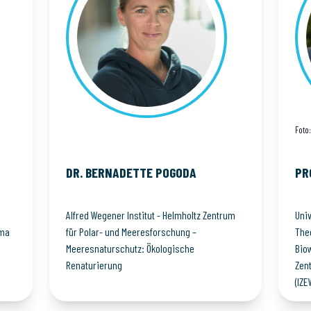
Foto
DR. BERNADETTE
POGODA
PR
Alfred Wegener Institut - Helmholtz Zentrum
Univ
ima
für Polar- und Meeresforschung –
The
Meeresnaturschutz: Ökologische
Bio
Renaturierung
Zen
(IZE