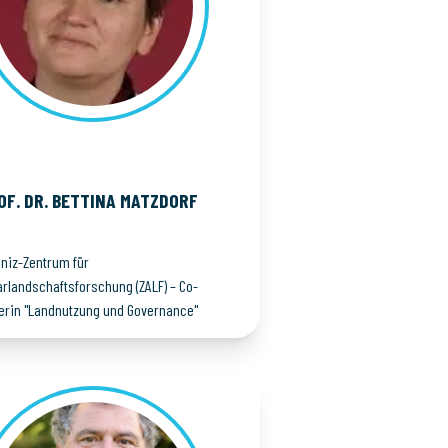
OF. DR. BETTINA
MATZDORF
bniz-Zentrum für
arlandschaftsforschung (ZALF) – Co-
terin "Landnutzung und ​Governance"