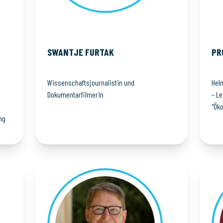
SWANTJE
FURTAK
PR
Wissenschaftsjournalistin und
Hel
Dokumentarfilmerin
– Le
"Ök
ng