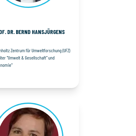
OF. DR. BERND
HANSJÜRGENS
mholtz Zentrum für Umweltforschung (UFZ)
iter "Umwelt & Gesellschaft" und
onomie"