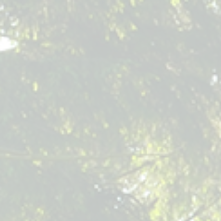
Nach Vorliegen von Genehmigung und Förderbewilligung unterstützt
der Dienstleister außerdem maßgeblich die Ausschreibung und
Vergabe der Bauleistungen und die Abrechnung und den Nachweis
der Verwendung der Fördergelder.
Das Programm „100 Wilde Bäche für Hessen“ umfasst auch die
Öffentlichkeitsarbeit, um die Akzeptanz für die Renaturierung von
Fließgewässern und Auen in der Bevölkerung zu schaffen.
Durch dieses Vorgehen im Rahmen des Programms wird erreicht,
dass trotz zunehmender Verdichtung kommunaler Aufgaben und
Mangel an Fachkräften bei den Kommunen und Verbänden eine
fundierte und kontinuierliche Betreuung der Renaturierungsprojekte
aus dem WRRL-Maßnahmenprogramm sichergestellt ist.
Durch das Programm soll die interkommunale Zusammenarbeit und
der fachliche Austausch zwischen allen beteiligten Akteuren