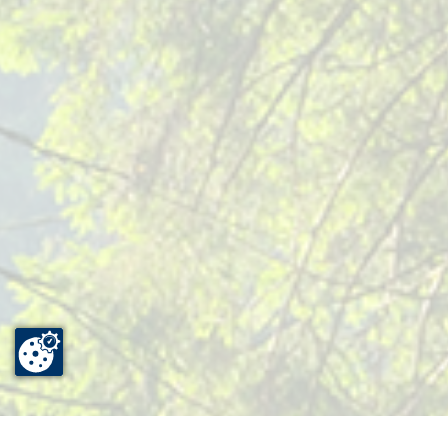
Gewässerentwicklungsprojekte und stehen den
Kommunen/Wasserverbänden als zentrale Ansprechpartner/innen
zur Verfügung.
Der Erfolg naturnaher Gewässerentwicklungsmaßnahmen hängt
maßgeblich von einer guten Abstimmung mit den zu beteiligenden
Behörden und den regionalen Akteuren, insbesondere den
Grundstückseigentümern und -nutzern, ab. Die Organisation,
Vorbereitung und Moderation dieser Abstimmungen übernimmt die
HLG. Sie erfolgen in Form von Runden Tischen als Präsenzsitzungen,
Onlinebesprechungen oder Bachbegehungen. Hierbei werden
Verfahrensbeteiligte festgelegt, Maßnahmen identifiziert,
Einvernehmen über die Kostenschätzung hergestellt,
Umsetzungskonzepte besprochen und der Umgang mit
Besonderheiten (Betroffenheit der Landwirtschaft, Fischerei,