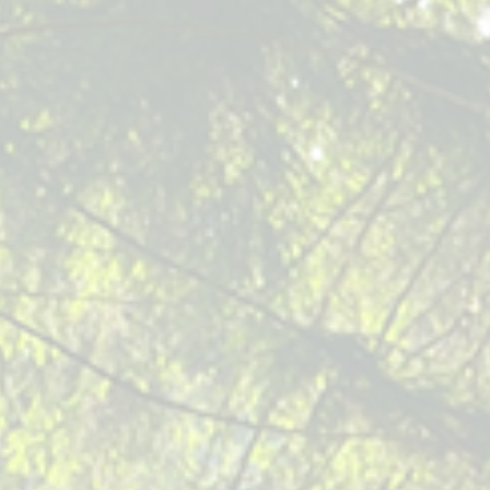
gefördert werden. Es wird die gesamtheitliche Betrachtung der
Bäche von der Quelle bis zur Mündung ermöglicht. Während der
kompletten Projektlaufzeit ist die Kommunikation zwischen den
Anliegerkommunen, die entlang eines Gewässers liegen, sehr
wichtig und eine interkommunale Zusammenarbeit angestrebt.
Vorteile hiervon sind optimierte Maßnahmenplanung,
zusammengefasste Ausschreibung für Planung, Genehmigung und
Umsetzung sowie angepasste Losgrößen. Dadurch können Kosten
gespart und die gesamte Planungs- und Umsetzungszeit reduziert
werden.
Aktuell sind 155 Kommunen und Wasserverbände mit insgesamt 1.150
Kilometern Fließgewässerlänge Teilnehmer bei „100 Wilde Bäche für
Hessen“. Die HLG setzt für ihre Unterstützungsleistungen
federführend 10 Projektleiter/innen ein. Sie koordinieren die