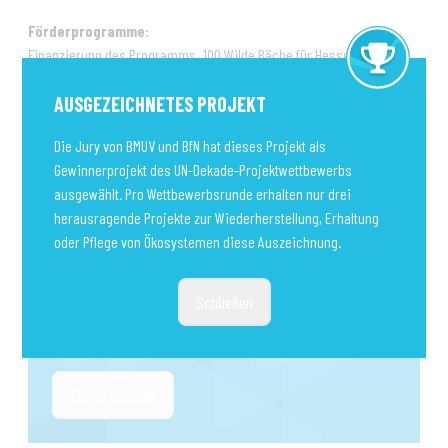
Förderprogramme:
Finanzierung des Programms „100 Wilde Bäche für Hessen“ aus
Landesmitteln und Förderung der Einzelmaßnahmen aus der
AUSGEZEICHNETES PROJEKT
Hessischen Richtlinie zur Förderung von Maßnahmen zur
Gewässerentwicklung und zum Hochwasserschutz.
Die Jury von BMUV und BfN hat dieses Projekt als
Gewinnerprojekt des UN-Dekade-Projektwettbewerbs
Kooperationspartner:
ausgewählt. Pro Wettbewerbsrunde erhalten nur drei
Hessische Landgesellschaft (HLG)
herausragende Projekte zur Wiederherstellung, Erhaltung
oder Pflege von Ökosystemen diese Auszeichnung.
Bei dieser Karte handelt es sich um einen externen Inhalt,
der über den Maps-Dienst von Google bereitgestellt wird. Mit
Ihrem Einverständnis bestätigen Sie, das wir Sie mit den
Schließen
Servern von Google verbinden dürfen, um die Karte
anzuzeigen.
Einverstanden